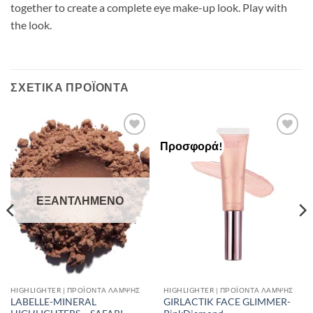
together to create a complete eye make-up look. Play with
the look.
ΣΧΕΤΙΚΆ ΠΡΟΪΌΝΤΑ
Προσφορά!
Add to
Add to
Wishlist
Wishlist
ΕΞΑΝΤΛΗΜΈΝΟ
HIGHLIGHTER | ΠΡΟΪΌΝΤΑ ΛΆΜΨΗΣ
HIGHLIGHTER | ΠΡΟΪΌΝΤΑ ΛΆΜΨΗΣ
LABELLE-MINERAL
GIRLACTIK FACE GLIMMER-