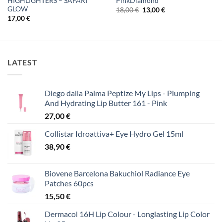
HIGHLIGHTERS – SAFARI
PinkDiamond
GLOW
Original
Η
18,00
€
13,00
€
price
τρέχουσα
17,00
€
was:
τιμή
18,00 €.
είναι:
13,00 €.
LATEST
Diego dalla Palma Peptize My Lips - Plumping
And Hydrating Lip Butter 161 - Pink
27,00
€
Collistar Idroattiva+ Eye Hydro Gel 15ml
38,90
€
Biovene Barcelona Bakuchiol Radiance Eye
Patches 60pcs
15,50
€
Dermacol 16H Lip Colour - Longlasting Lip Color