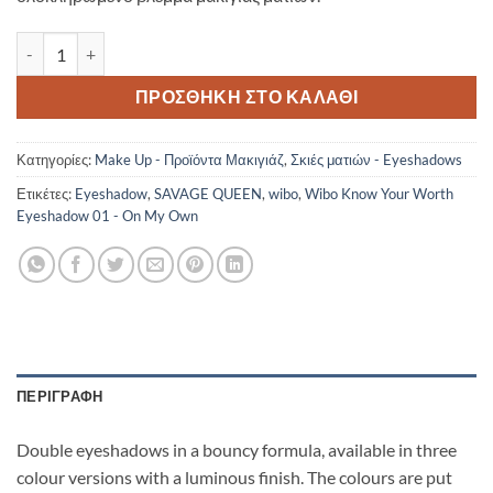
Wibo Know Your Worth Eyeshadow 01 - On My Own ποσότητα
ΠΡΟΣΘΉΚΗ ΣΤΟ ΚΑΛΆΘΙ
Κατηγορίες:
Make Up - Προϊόντα Μακιγιάζ
,
Σκιές ματιών - Eyeshadows
Ετικέτες:
Eyeshadow
,
SAVAGE QUEEN
,
wibo
,
Wibo Know Your Worth
Eyeshadow 01 - On My Own
ΠΕΡΙΓΡΑΦΉ
Double eyeshadows in a bouncy formula, available in three
colour versions with a luminous finish. The colours are put