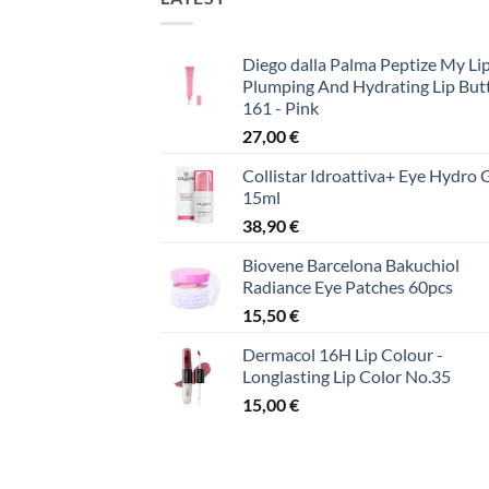
Diego dalla Palma Peptize My Lip
Plumping And Hydrating Lip But
161 - Pink
27,00
€
Collistar Idroattiva+ Eye Hydro 
15ml
38,90
€
Biovene Barcelona Bakuchiol
Radiance Eye Patches 60pcs
15,50
€
Dermacol 16H Lip Colour -
Longlasting Lip Color No.35
15,00
€