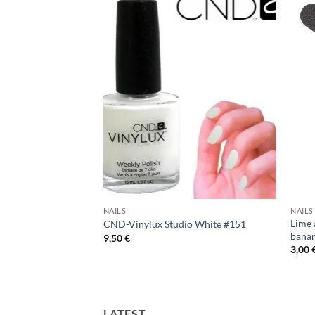
Add to
Add to
Wishlist
Wishlist
NAILS
NAILS
Lime 
o Mauve #129
CND-Vinylux Studio White #151
banan
9,50
€
3,00
LATEST