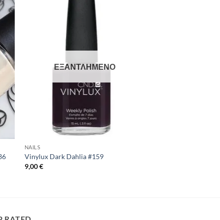
to
Add to
ist
Wishlist
ΕΞΑΝΤΛΗΜΈΝΟ
NAILS
36
Vinylux Dark Dahlia #159
9,00
€
P RATED