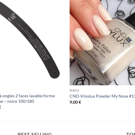
Add to
Add 
Wishlist
Wishl
NAILS
à ongles 2 faces lavable forme
CND-Vinylux Powder My Nose #1
e – noire 100/180
9,00
€
€
BEST SELLING
TO