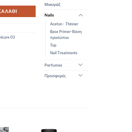
Μακιγιάζ
ΚΑΛΆΘΙ
Nails
Aceton - Thinner
Base Primer-Βάση
nicure 03
προσώπου
Top
Νail Τreatments
Perfumes
Προσφορές