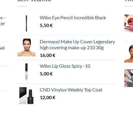
s -
Wibo Eye Pencil Incredible Black
ter
5,50
€
Dermacol Make Up Cover Legendary
high covering make-up 210 30g
Gel
16,00
€
Wibo Lip Gloss Spicy -10
5,00
€
CND Vinylux Weekly Top Coat
12,00
€