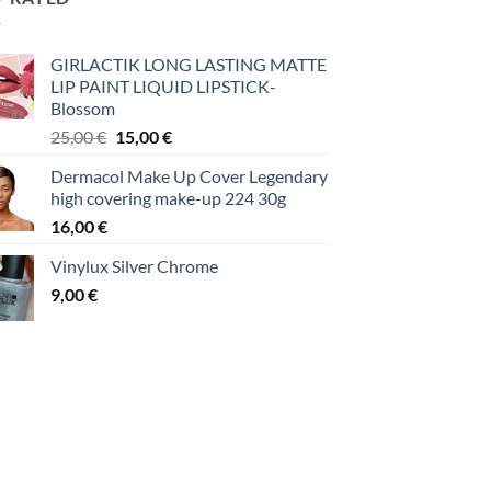
GIRLACTIK LONG LASTING MATTE
LIP PAINT LIQUID LIPSTICK-
Blossom
Original
Η
25,00
€
15,00
€
price
τρέχουσα
Dermacol Make Up Cover Legendary
was:
τιμή
high covering make-up 224 30g
25,00 €.
είναι:
16,00
€
15,00 €.
Vinylux Silver Chrome
9,00
€