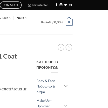
Newsletter
ΣΎΝΔΕΣΗ
& Face
Nails
0
Καλάθι /
0,00
€
1 Coat
ΚΑΤΗΓΟΡΊΕΣ
ΠΡΟΪΌΝΤΩΝ
Body & Face -
Πρόσωπο &
ο αποτέλεσμα με
Σώμα
Make Up -
re 03 ποσότητα
Προϊόντα