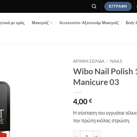
ΕΓΓΡΑΦΉ
ετικά με εμάς
Μακιγιάζ
Accessories-Αξεσουάρ Μακιγιάζ
Body 
ΑΡΧΙΚΉ ΣΕΛΊΔΑ
/
NAILS
Wibo Nail Polish 
Add to
Manicure 03
Wishlist
4,00
€
Η σύσταση του εγγυάται τέλει
την πρώτη κιόλας στρώση.
Wibo Nail Polish 1 Coat Manicu