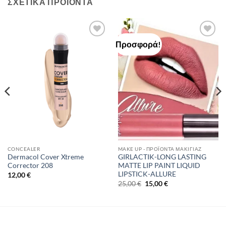
ΣΧΕΤΙΚΆ ΠΡΟΪΌΝΤΑ
Προσφορά!
Add to
Add to
Wishlist
Wishlist
CONCEALER
MAKE UP - ΠΡΟΪΌΝΤΑ ΜΑΚΙΓΙΆΖ
Dermacol Cover Xtreme
GIRLACTIK-LONG LASTING
Corrector 208
MATTE LIP PAINT LIQUID
LIPSTICK-ALLURE
12,00
€
Original
Η
25,00
€
15,00
€
price
τρέχουσα
was:
τιμή
25,00 €.
είναι:
15,00 €.