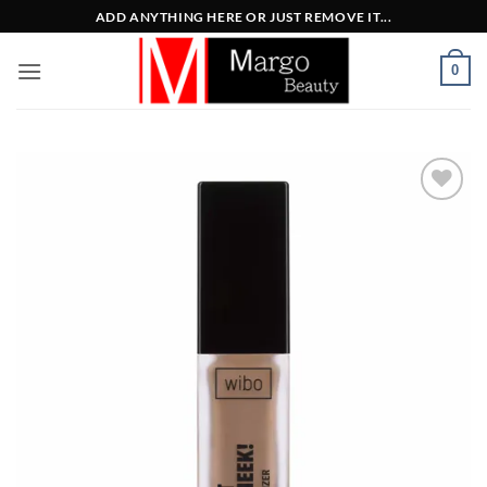
Μετάβαση
ADD ANYTHING HERE OR JUST REMOVE IT...
στο
περιεχόμενο
0
Add to
Wishlist