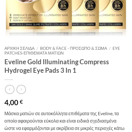
ΑΡΧΙΚΉ ΣΕΛΊΔΑ
/
BODY & FACE - ΠΡΌΣΩΠΟ & ΣΏΜΑ
/
EYE
PATCHES-ΕΠΙΘΈΜΑΤΑ ΜΑΤΙΏΝ
Eveline Gold Illuminating Compress
Hydrogel Eye Pads 3 In 1
4,00
€
Μάσκα ματιών σε αυτοκόλλητα επιθέματα της Eveline, τα
οποία αφαιρούνται εύκολα και είναι ειδικά σχεδιασμένα
ώστε να εφαρμόζονται με ακρίβεια σε μικρές περιοχές κάτω