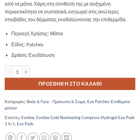
από τα μάτια. Χάρη στη σύνθεσή της με αυξημένη
περιεκτικότητα σε συστατικά, εισχωρεί στις ανώτερες
στοιβάδες του δέρματος ενυδατώνοντας την επιδερμίδα.
Περιοχή Χρήσης: Μάτια
Είδος: Patches
Δράση: Ενυδάτωση
Eveline Gold Illuminating Compress Hydrogel Eye Pads 3 In 1 ποσότ
ΠΡΟΣΘΉΚΗ ΣΤΟ ΚΑΛΆΘΙ
Κατηγορίες:
Body & Face - Πρόσωπο & Σώμα
,
Eye Patches-Επιθέματα
ματιών
Ετικέτες:
Eveline
,
Eveline Gold Illuminating Compress Hydrogel Eye Pads
3 In 1
,
Eye Pads