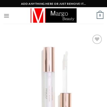
Μετάβαση
ADD ANYTHING HERE OR JUST REMOVE IT...
στο
περιεχόμενο
0
Add to
Wishlist