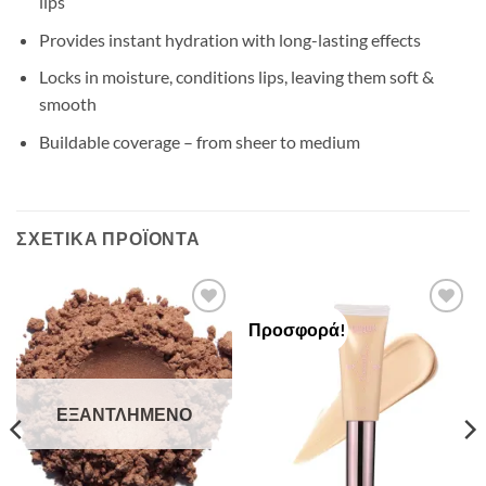
lips
Provides instant hydration with long-lasting effects
Locks in moisture, conditions lips, leaving them soft &
smooth
Buildable coverage – from sheer to medium
ΣΧΕΤΙΚΆ ΠΡΟΪΌΝΤΑ
Προσφορά!
Add to
Add to
Wishlist
Wishlist
ΕΞΑΝΤΛΗΜΈΝΟ