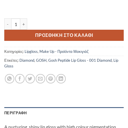
Gosh Peptide Lip Gloss - 001 Diamond ποσότητα
ΠΡΟΣΘΉΚΗ ΣΤΟ ΚΑΛΆΘΙ
Κατηγορίες:
Lipgloss
,
Make Up - Προϊόντα Μακιγιάζ
Ετικέτες:
Diamond
,
GOSH
,
Gosh Peptide Lip Gloss - 001 Diamond
,
Lip
Gloss
ΠΕΡΙΓΡΑΦΉ
A nurturing, shiny lip gloss with high colour pigmentation.