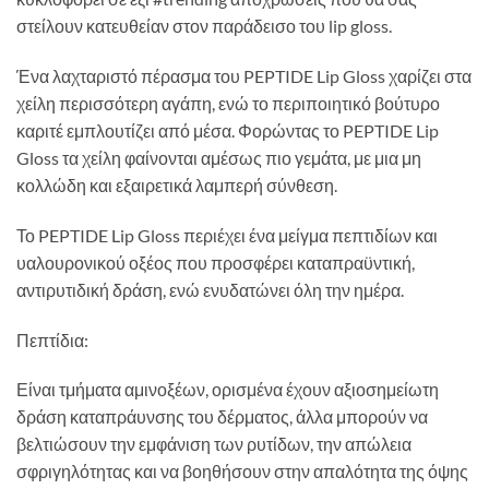
στείλουν κατευθείαν στον παράδεισο του lip gloss.
Ένα λαχταριστό πέρασμα του PEPTIDE Lip Gloss χαρίζει στα
χείλη περισσότερη αγάπη, ενώ το περιποιητικό βούτυρο
καριτέ εμπλουτίζει από μέσα. Φορώντας το PEPTIDE Lip
Gloss τα χείλη φαίνονται αμέσως πιο γεμάτα, με μια μη
κολλώδη και εξαιρετικά λαμπερή σύνθεση.
Το PEPTIDE Lip Gloss περιέχει ένα μείγμα πεπτιδίων και
υαλουρονικού οξέος που προσφέρει καταπραϋντική,
αντιρυτιδική δράση, ενώ ενυδατώνει όλη την ημέρα.
Πεπτίδια:
Είναι τμήματα αμινοξέων, ορισμένα έχουν αξιοσημείωτη
δράση καταπράυνσης του δέρματος, άλλα μπορούν να
βελτιώσουν την εμφάνιση των ρυτίδων, την απώλεια
σφριγηλότητας και να βοηθήσουν στην απαλότητα της όψης