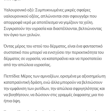
Υαλουρονικό οξύ: Συμπυκνωμένες μικρές σφαίρες
υαλουρονικού οξέος, απλώνονται σαν σφουγγάρι που
απορροφά νερό με αποτέλεσμα να γεμίζουν τα χείλη.
Συγκρατούν την υγρασία και διαστέλλονται, βελτιώνοντας
τον όγκο των χειλιών.
Όντας μέρος του ιστού του δέρματος, είναι ένα φανταστικό
συστατικό που μπορεί να ενισχύσει την περιεκτικότητα του
δέρματος σε υγρασία, να καταπραΰνει και να προστατεύει
από την απώλεια υγρασίας.
Πεπτίδια: Μέρος των αμινοξέων, ορισμένα με αξιοσημείωτη
καταπραϋντική δράση, ενώ άλλα μπορούν να βελτιώσουν
την εμφάνιση των ρυτίδων, την απώλεια σφριγηλότητας και
να βοηθήσουν, να δώσουν στις γραμμές έκφρασης μια πιο
ήπια όψη.