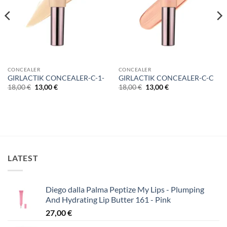
CONCEALER
CONCEALER
GIRLACTIK CONCEALER-C-1-
GIRLACTIK CONCEALER-C-C
Original
Η
Original
Η
18,00
€
13,00
€
18,00
€
13,00
€
price
τρέχουσα
price
τρέχουσα
was:
τιμή
was:
τιμή
18,00 €.
είναι:
18,00 €.
είναι:
13,00 €.
13,00 €.
LATEST
Diego dalla Palma Peptize My Lips - Plumping
And Hydrating Lip Butter 161 - Pink
27,00
€