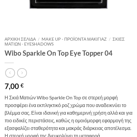
ΑΡΧΙΚΉ ΣΕΛΊΔΑ
/
MAKE UP - ΠΡΟΪΌΝΤΑ ΜΑΚΙΓΙΆΖ
/
ΣΚΙΈΣ
ΜΑΤΙΏΝ - EYESHADOWS
Wibo Sparkle On Top Eye Topper 04
7,00
€
Η Σκιά Ματιών Wibo Sparkle On Top σε στερεή μορφή
προσφέρει ένα εκπληκτικό ροζ χρώμα που αναδεικνύει το
βλέμμα σας. Είναι ιδανική για καθημερινή χρήση αλλά και για
πιο ειδικές περιστάσεις, καθώς η ομοιόμορφη εφαρμογή της
εξασφαλίζει σταθερότητα και μακράς διάρκειας αποτέλεσμα.
Η στερεή μορφή της διευκολύνει τη μεταφορά,