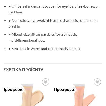
● Universal iridescent topper for eyelids, cheekbones, or
neckline
● Non-sticky, lightweight texture that feels comfortable
on skin
● Mixed-size glitter particles for a smooth,
multidimensional glow
● Available in warm and cool-toned versions
ΣΧΕΤΙΚΆ ΠΡΟΪΌΝΤΑ
Προσφορά!
Προσφορά!
Add to
Add to
Wishlist
Wishlist