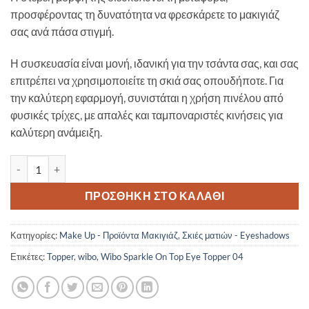
προσφέροντας τη δυνατότητα να φρεσκάρετε το μακιγιάζ
σας ανά πάσα στιγμή.
Η συσκευασία είναι μονή, ιδανική για την τσάντα σας, και σας
επιτρέπει να χρησιμοποιείτε τη σκιά σας οπουδήποτε. Για
την καλύτερη εφαρμογή, συνιστάται η χρήση πινέλου από
φυσικές τρίχες, με απαλές και ταμποναριστές κινήσεις για
καλύτερη ανάμειξη.
Wibo Sparkle On Top Eye Topper 04 ποσότητα
ΠΡΟΣΘΉΚΗ ΣΤΟ ΚΑΛΆΘΙ
Κατηγορίες:
Make Up - Προϊόντα Μακιγιάζ
,
Σκιές ματιών - Eyeshadows
Ετικέτες:
Topper
,
wibo
,
Wibo Sparkle On Top Eye Topper 04