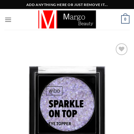
Μετάβαση
ADD ANYTHING HERE OR JUST REMOVE IT...
στο
περιεχόμενο
0
Add to
Wishlist