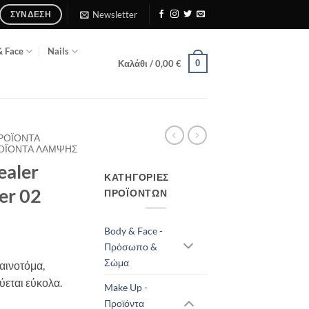
Newsletter
ΣΎΝΔΕΣΗ
& Face
Nails
0
Καλάθι /
0,00
€
ΠΡΟΪΌΝΤΑ
ΡΟΪΌΝΤΑ ΛΆΜΨΗΣ
ealer
ΚΑΤΗΓΟΡΊΕΣ
er 02
ΠΡΟΪΌΝΤΩΝ
Body & Face -
Πρόσωπο &
Σώμα
καινοτόμα,
εται εύκολα.
Make Up -
Προϊόντα