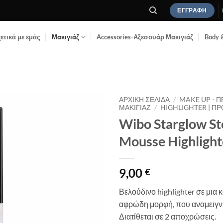
ΕΓΓΡΑΦΉ
ετικά με εμάς
Μακιγιάζ
Accessories-Αξεσουάρ Μακιγιάζ
Body 
ΑΡΧΙΚΉ ΣΕΛΊΔΑ
/
MAKE UP - 
ΜΑΚΙΓΙΆΖ
/
HIGHLIGHTER | Π
Wibo Starglow St
Add to
Wishlist
Mousse Highlight
9,00
€
Βελούδινο highlighter σε μια 
αφρώδη μορφή, που αναμειγνύ
Διατίθεται σε 2 αποχρώσεις.