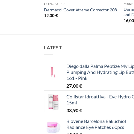
 ΜΑΚΙΓΙΆΖ
CONCEALER
MAKE 
ong-Lasting Powder
Derma
Dermacol Cover Xtreme Corrector 208
and F
12,00
€
16,0
LATEST
Diego dalla Palma Peptize My Lip
Plumping And Hydrating Lip But
161 - Pink
27,00
€
Collistar Idroattiva+ Eye Hydro 
15ml
38,90
€
Biovene Barcelona Bakuchiol
Radiance Eye Patches 60pcs