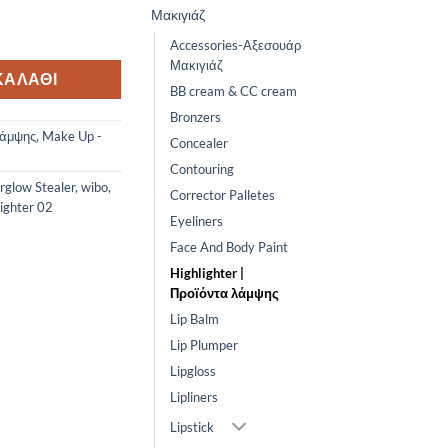
Μακιγιάζ
ighlighter 02 ποσότητα
Accessories-Αξεσουάρ
Μακιγιάζ
ΚΑΛΆΘΙ
BB cream & CC cream
Bronzers
λάμψης
,
Make Up -
Concealer
Contouring
rglow Stealer
,
wibo
,
Corrector Palletes
ighter 02
Eyeliners
Face And Body Paint
Highlighter |
Προϊόντα λάμψης
Lip Balm
Lip Plumper
Lipgloss
Lipliners
Lipstick