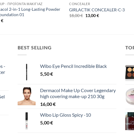
UP - ΠΡΟΪΌΝΤΑ ΜΑΚΙΓΙΆΖ
CONCEALER
col 2-in-1 Long-Lasting Powder
GIRLACTIK CONCEALER-C-3
oundation 01
Original
Η
18,00
€
13,00
€
price
τρέχουσα
0
€
was:
τιμή
18,00 €.
είναι:
13,00 €.
BEST SELLING
TO
s -
Wibo Eye Pencil Incredible Black
ter
5,50
€
Dermacol Make Up Cover Legendary
high covering make-up 210 30g
Gel
16,00
€
Wibo Lip Gloss Spicy -10
5,00
€