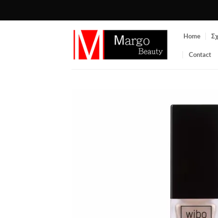
Μετάβαση
στο
περιεχόμενο
Home
Σχ
Contact