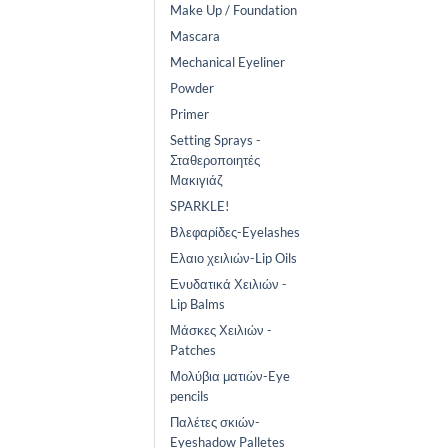
Make Up / Foundation
Mascara
Mechanical Eyeliner
Powder
Primer
Setting Sprays -
Σταθεροποιητές
Μακιγιάζ
SPARKLE!
Βλεφαρίδες-Eyelashes
Ελαιο χειλιών-Lip Oils
Ενυδατικά Χειλιών -
Lip Balms
Μάσκες Χειλιών -
Patches
Μολύβια ματιών-Eye
pencils
Παλέτες σκιών-
Eyeshadow Palletes