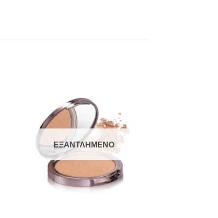
to
Add to
ist
Wishlist
ΕΞΑΝΤΛΗΜΈΝΟ