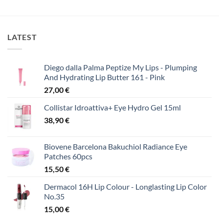
18,00 €.
είναι:
13,00 €.
LATEST
Diego dalla Palma Peptize My Lips - Plumping
And Hydrating Lip Butter 161 - Pink
27,00
€
Collistar Idroattiva+ Eye Hydro Gel 15ml
38,90
€
Biovene Barcelona Bakuchiol Radiance Eye
Patches 60pcs
15,50
€
Dermacol 16H Lip Colour - Longlasting Lip Color
No.35
15,00
€