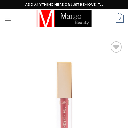
Μετάβαση
ADD ANYTHING HERE OR JUST REMOVE IT...
στο
περιεχόμενο
0
Add to
Wishlist