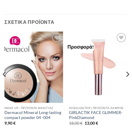
ΣΧΕΤΙΚΆ ΠΡΟΪΌΝΤΑ
Προσφορά!
Add to
Add to
Wishlist
Wishlist
MAKE UP - ΠΡΟΪΌΝΤΑ ΜΑΚΙΓΙΆΖ
HIGHLIGHTER | ΠΡΟΪΌΝΤΑ ΛΆΜΨΗΣ
Dermacol Mineral Long-lasting
GIRLACTIK FACE GLIMMER-
compact powder 04 -004
PinkDiamond
Original
Η
9,90
€
18,00
€
13,00
€
price
τρέχουσα
was:
τιμή